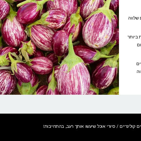
 שלווה
 ביותר
ום
ים
וה