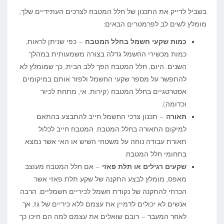
בשביל לדייק את התכנון של חלל המטבח לצרכים העתידיים שלך,
מומלץ לשים לב לפרמטרים הבאים:
כמות שקעי חשמל בחלל המטבח
– כפי שניתן לראות,
כמות מכשירי החשמל גדלה בצורה משמעותית במהלך
השנים. היום, חלל המטבח הפך ללב הבית, כך שמומלץ לא
להתפשר על מספר שקעי החשמל ולפזר אותם במיקומים
אסטרטגיים בחלל המטבח (קירות, אי, מתחת לכיור
וכדומה).
תאורה
– תכנון צרכי החשמל חייב להתבצע בהתאם
למיקום התאורה בחלל המטבח. המטבח חייב לכלול
תאורת עבודה נוחה על משטחי השיש או האי אשר נמצא
בתחומי חלל המטבח.
שקעים רגילים או תלת פאזי
– אם חלל המטבח מעוצב
מאפס, מומלץ לבצע התקנה של שקע תלת פאזי אשר
הכרחי להתקנה של נקודת חשמל לכיריים חשמליים. הרבה
אנשים לא יכולים לדמיין את עצמם ללא כיריים של גז, אך
לאחר המעבר – רובם שואלים את עצמם למה הם חיכו כך