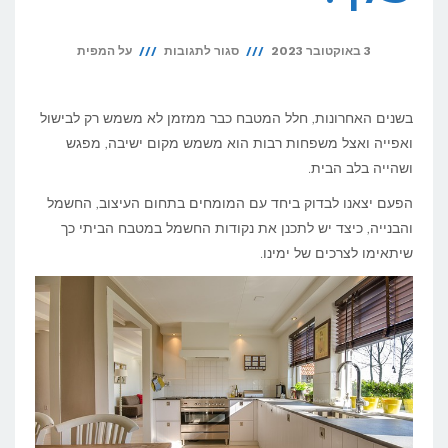
על
3 באוקטובר 2023
סגור לתגובות
על המפית
איך
לתכנן
בשנים האחרונות, חלל המטבח כבר ממזמן לא משמש רק לבישול
את
ואפייה ואצל משפחות רבות הוא משמש מקום ישיבה, מפגש
ושהייה בלב הבית.
צרכי
החשמל
הפעם יצאנו לבדוק ביחד עם המומחים בתחום העיצוב, החשמל
והבנייה, כיצד יש לתכנן את נקודות החשמל במטבח הביתי כך
במטבח
שיתאימו לצרכים של ימינו.
הביתי
שלך?